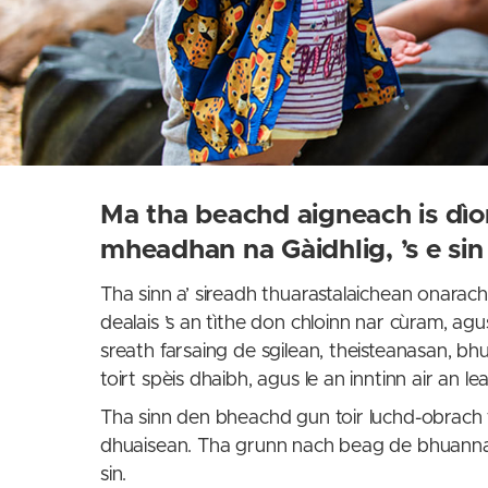
Ma tha beachd aigneach is dìo
mheadhan na Gàidhlig, ’s e sin
Tha sinn a’ sireadh thuarastalaichean onarach
dealais ’s an tìthe don chloinn nar cùram, ag
sreath farsaing de sgilean, theisteanasan, bh
toirt spèis dhaibh, agus le an inntinn air an lea
Tha sinn den bheachd gun toir luchd-obrach tho
dhuaisean. Tha grunn nach beag de bhuannachd
sin.