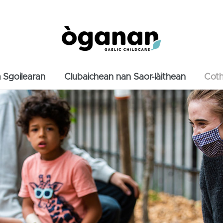
 Sgoilearan
Clubaichean nan Saor-làithean
Cot