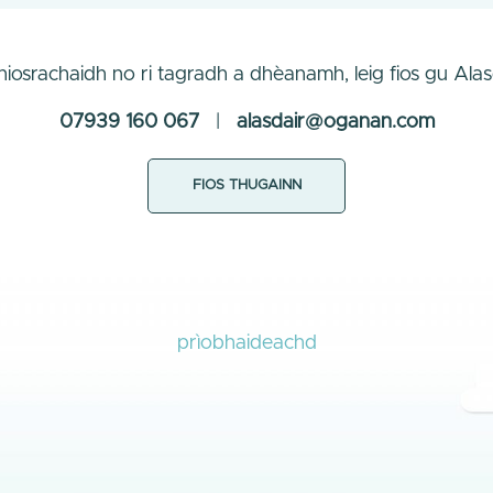
fhiosrachaidh no ri tagradh a dhèanamh, leig fios gu Al
07939 160 067
|
alasdair@oganan.com
FIOS THUGAINN
prìobhaideachd