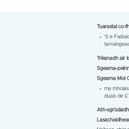
Tuarastal co-f
’S e Fasta
tarraingea
Trèanadh air 
Sgeama-peinn
Sgeama Mol
ma mholas 
duais de £
Ath-sgrùdadh B
Lasachaidhean