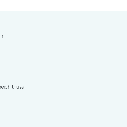
an
heibh thusa