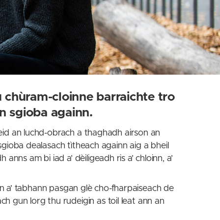
 chùram-cloinne barraichte tro
en sgioba againn.
Thèid an luchd-obrach a thaghadh airson an
 sgioba dealasach tìtheach againn aig a bheil
nns am bi iad a’ dèiligeadh ris a’ chloinn, a’
 sinn a’ tabhann pasgan glè cho-fharpaiseach de
 gun lorg thu rudeigin as toil leat ann an