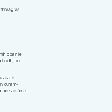
a fhreagras
mh obair le
achadh, bu
eallach
inn cùram-
ànain san àm ri