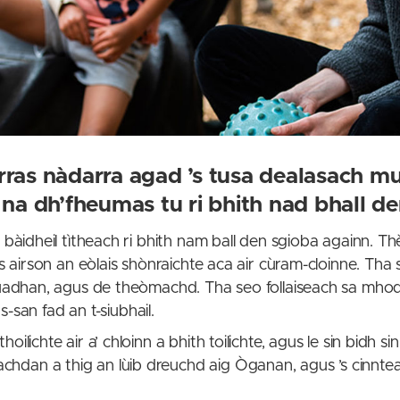
rras nàdarra agad ’s tusa dealasach mu
 na dh’fheumas tu ri bhith nad bhall d
 bàidheil tìtheach ri bhith nam ball den sgioba againn. 
us airson an eòlais shònraichte aca air cùram-cloinne. Tha
uadhan, agus de theòmachd. Tha seo follaiseach sa mhodh a
s-san fad an t-siubhail.
ilichte air a’ chloinn a bhith toilichte, agus le sin bidh
an a thig an lùib dreuchd aig Òganan, agus ’s cinnteach