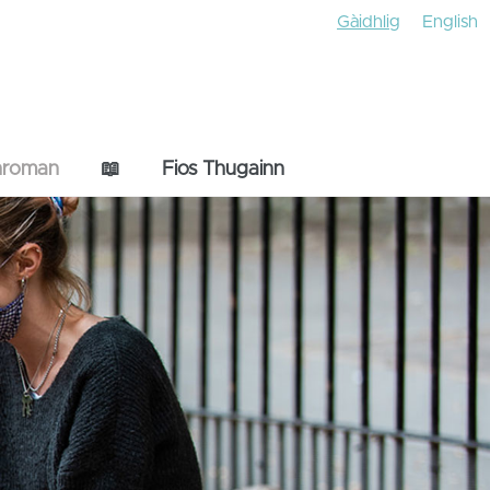
Gàidhlig
English
hroman
📖
Fios Thugainn