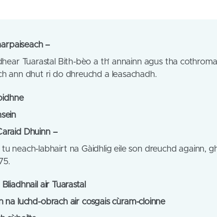
harpaiseach –
idhear Tuarastal Bith-bèo a th’ annainn agus tha cothrom
ch ann dhut ri do dhreuchd a leasachadh.
loidhne
sein
Caraid
Dhuinn –
tu neach-labhairt na Gàidhlig eile son dreuchd againn, g
75.
liadhnail air Tuarastal
 na luchd-obrach air cosgais cùram-cloinne