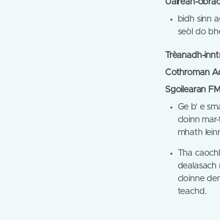
Uairean-obrac
bidh sinn a
seòl do bh
Trèanadh-inntr
Cothroman Ad
Sgoilearan F
Ge b’ e sma
cloinn mar
mhath lein
Tha caochl
dealasach 
cloinne den
teachd.