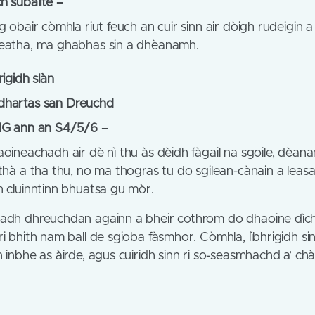
h sùbailte –
g obair còmhla riut feuch an cuir sinn air dòigh rudeigin 
eatha, ma ghabhas sin a dhèanamh.
igidh slàn
hartas san Dreuchd
MG ann an S4/5/6 –
oineachadh air dè nì thu às dèidh fàgail na sgoile, dèana
-thà a tha thu, no ma thogras tu do sgilean-cànain a leas
n cluinntinn bhuatsa gu mòr.
adh dhreuchdan againn a bheir cothrom do dhaoine dìch
ri bhith nam ball de sgioba fàsmhor. Còmhla, lìbhrigidh s
 inbhe as àirde, agus cuiridh sinn ri so-seasmhachd a’ ch